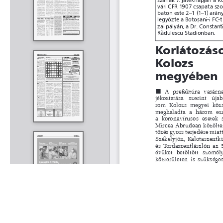
Rólunk
Kapcsolat
Felhasználási feltételek
Köszönetnyilvánítá