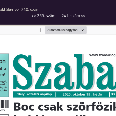
október
240. szám
<<
239. szám
241. szám
>>