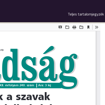
Teljes tartalomjegyzék