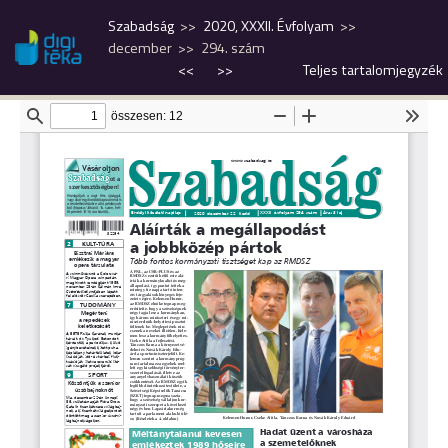
Szabadság
2020, XXXII. Évfolyam
december
294. szám
<<
>>
Teljes tartalomjegyzék