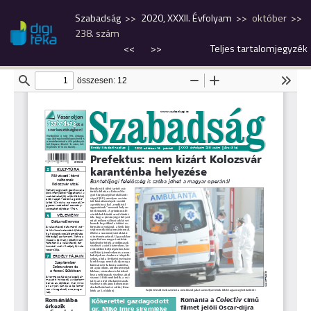
Szabadság
2020, XXXII. Évfolyam
október
238. szám
<<
>>
Teljes tartalomjegyzék