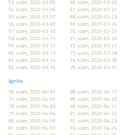
53. szám, 2020-03-05
66. szám, 2020-03-20
54. szám, 2020-03-06
67. szám, 2020-03-21
55. szám, 2020-03-07
68. szám, 2020-03-23
56. szám, 2020-03-09
69. szám, 2020-03-24
57. szám, 2020-03-10
70. szám, 2020-03-25
58. szám, 2020-03-11
71. szám, 2020-03-26
59. szám, 2020-03-12
72. szám, 2020-03-27
60. szám, 2020-03-13
73. szám, 2020-03-28
61. szám, 2020-03-14
74. szám, 2020-03-30
62. szám, 2020-03-16
75. szám, 2020-03-31
április
76. szám, 2020-04-01
88. szám, 2020-04-17
77. szám, 2020-04-02
89. szám, 2020-04-20
78. szám, 2020-04-03
90. szám, 2020-04-21
79. szám, 2020-04-04
91. szám, 2020-04-22
80. szám, 2020-04-06
92. szám, 2020-04-23
81. szám, 2020-04-07
93. szám, 2020-04-24