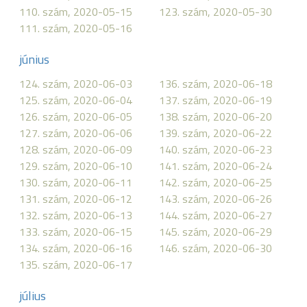
110. szám, 2020-05-15
123. szám, 2020-05-30
111. szám, 2020-05-16
június
124. szám, 2020-06-03
136. szám, 2020-06-18
125. szám, 2020-06-04
137. szám, 2020-06-19
126. szám, 2020-06-05
138. szám, 2020-06-20
127. szám, 2020-06-06
139. szám, 2020-06-22
128. szám, 2020-06-09
140. szám, 2020-06-23
129. szám, 2020-06-10
141. szám, 2020-06-24
130. szám, 2020-06-11
142. szám, 2020-06-25
131. szám, 2020-06-12
143. szám, 2020-06-26
132. szám, 2020-06-13
144. szám, 2020-06-27
133. szám, 2020-06-15
145. szám, 2020-06-29
134. szám, 2020-06-16
146. szám, 2020-06-30
135. szám, 2020-06-17
július