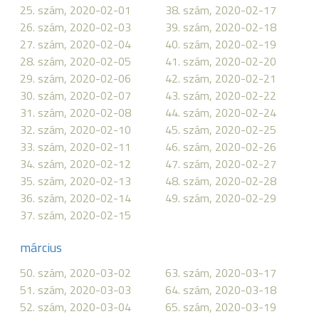
25. szám, 2020-02-01
38. szám, 2020-02-17
26. szám, 2020-02-03
39. szám, 2020-02-18
27. szám, 2020-02-04
40. szám, 2020-02-19
28. szám, 2020-02-05
41. szám, 2020-02-20
29. szám, 2020-02-06
42. szám, 2020-02-21
30. szám, 2020-02-07
43. szám, 2020-02-22
31. szám, 2020-02-08
44. szám, 2020-02-24
32. szám, 2020-02-10
45. szám, 2020-02-25
33. szám, 2020-02-11
46. szám, 2020-02-26
34. szám, 2020-02-12
47. szám, 2020-02-27
35. szám, 2020-02-13
48. szám, 2020-02-28
36. szám, 2020-02-14
49. szám, 2020-02-29
37. szám, 2020-02-15
március
50. szám, 2020-03-02
63. szám, 2020-03-17
51. szám, 2020-03-03
64. szám, 2020-03-18
52. szám, 2020-03-04
65. szám, 2020-03-19