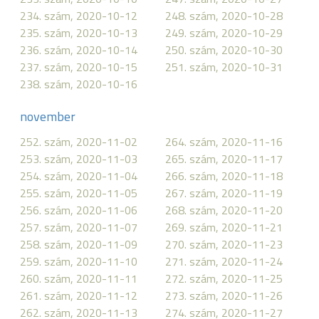
234. szám, 2020-10-12
248. szám, 2020-10-28
235. szám, 2020-10-13
249. szám, 2020-10-29
236. szám, 2020-10-14
250. szám, 2020-10-30
237. szám, 2020-10-15
251. szám, 2020-10-31
238. szám, 2020-10-16
november
252. szám, 2020-11-02
264. szám, 2020-11-16
253. szám, 2020-11-03
265. szám, 2020-11-17
254. szám, 2020-11-04
266. szám, 2020-11-18
255. szám, 2020-11-05
267. szám, 2020-11-19
256. szám, 2020-11-06
268. szám, 2020-11-20
257. szám, 2020-11-07
269. szám, 2020-11-21
258. szám, 2020-11-09
270. szám, 2020-11-23
259. szám, 2020-11-10
271. szám, 2020-11-24
260. szám, 2020-11-11
272. szám, 2020-11-25
261. szám, 2020-11-12
273. szám, 2020-11-26
262. szám, 2020-11-13
274. szám, 2020-11-27