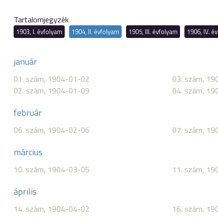
Tartalomjegyzék
1903, I. évfolyam
1904, II. évfolyam
1905, III. évfolyam
1906, IV. é
január
01. szám, 1904-01-02
03. szám, 19
02. szám, 1904-01-09
04. szám, 19
február
06. szám, 1904-02-06
07. szám, 19
március
10. szám, 1904-03-05
11. szám, 19
április
14. szám, 1904-04-02
16. szám, 19