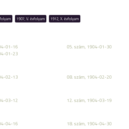
vfolyam
1907, V. évfolyam
1912, X. évfolyam
04-01-16
05. szám, 1904-01-30
04-01-23
04-02-13
08. szám, 1904-02-20
04-03-12
12. szám, 1904-03-19
04-04-16
18. szám, 1904-04-30