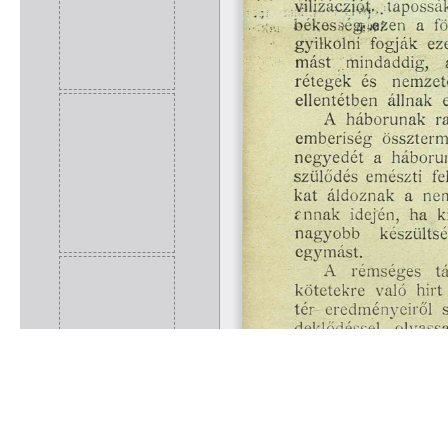
Rólunk
Kapcsolat
Felhasználási feltételek
Köszönetnyilvánítá