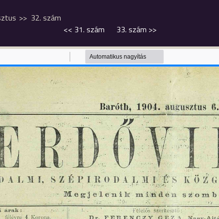
sztus
32. szám
<<
31. szám
33. szám
>>