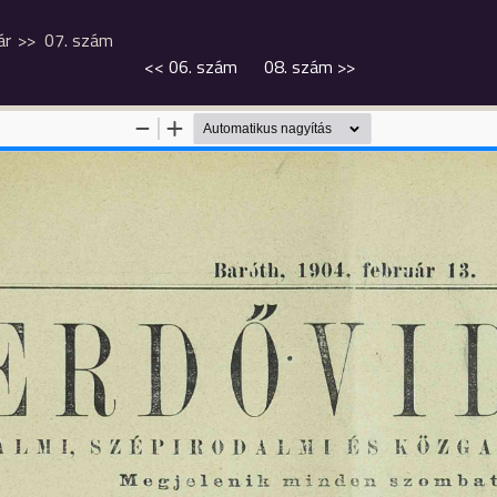
ár
07. szám
<<
06. szám
08. szám
>>