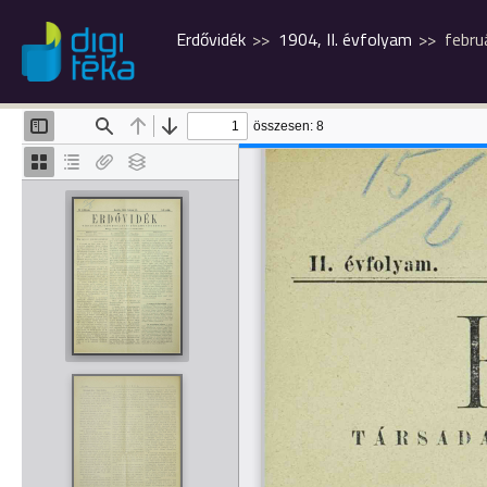
Erdővidék
1904, II. évfolyam
febru