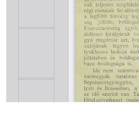
Rólunk
Kapcsolat
Felhasználási feltételek
Köszönetnyilvánítá