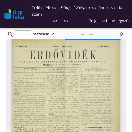
Erdővidék
1904, II. évfolyam
április
14.
szám
<<
>>
Teljes tartalomjegyzék