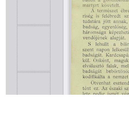
Rólunk
Kapcsolat
Felhasználási feltételek
Köszönetnyilvánítá