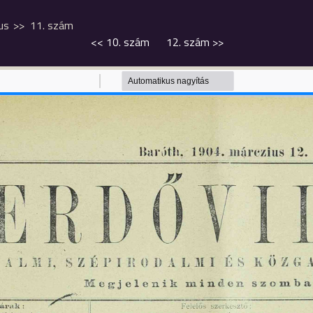
us
11. szám
<<
10. szám
12. szám
>>