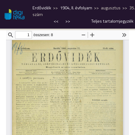
Erdővidék
1904, II. évfolyam
augusztus
35.
szám
<<
>>
Teljes tartalomjegyzék