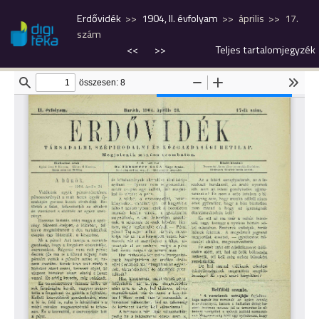
Erdővidék
1904, II. évfolyam
április
17.
szám
<<
>>
Teljes tartalomjegyzék