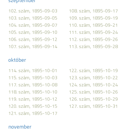
szeptember
102. szám, 1895-09-03
108. szám, 1895-09-17
103. szám, 1895-09-05
109. szám, 1895-09-19
104. szám, 1895-09-07
110. szám, 1895-09-21
105. szám, 1895-09-10
111. szám, 1895-09-24
106. szám, 1895-09-12
112. szám, 1895-09-26
107. szám, 1895-09-14
113. szám, 1895-09-28
október
114. szám, 1895-10-01
122. szám, 1895-10-19
115. szám, 1895-10-03
123. szám, 1895-10-22
117. szám, 1895-10-08
124. szám, 1895-10-24
118. szám, 1895-10-10
125. szám, 1895-10-26
119. szám, 1895-10-12
126. szám, 1895-10-29
120. szám, 1895-10-15
127. szám, 1895-10-31
121. szám, 1895-10-17
november