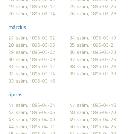
19. szám, 1895-02-12
25. szám, 1895-02-26
20. szám, 1895-02-14
26. szám, 1895-02-28
március
27. szám, 1895-03-02
34. szám, 1895-03-19
28. szám, 1895-03-05
35. szám, 1895-03-21
29. szám, 1895-03-07
36. szám, 1895-03-23
30. szám, 1895-03-09
37. szám, 1895-03-26
31. szám, 1895-03-12
38. szám, 1895-03-28
32. szám, 1895-03-14
39. szám, 1895-03-30
33. szám, 1895-03-16
április
41. szám, 1895-04-04
47. szám, 1895-04-18
42. szám, 1895-04-06
48. szám, 1895-04-20
43. szám, 1895-04-09
49. szám, 1895-04-23
44. szám, 1895-04-11
50. szám, 1895-04-25
45. szám, 1895-04-13
51. szám, 1895-04-27