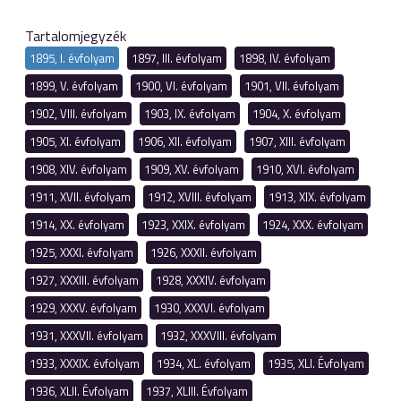
Tartalomjegyzék
1895, I. évfolyam
1897, III. évfolyam
1898, IV. évfolyam
1899, V. évfolyam
1900, VI. évfolyam
1901, VII. évfolyam
1902, VIII. évfolyam
1903, IX. évfolyam
1904, X. évfolyam
1905, XI. évfolyam
1906, XII. évfolyam
1907, XIII. évfolyam
1908, XIV. évfolyam
1909, XV. évfolyam
1910, XVI. évfolyam
1911, XVII. évfolyam
1912, XVIII. évfolyam
1913, XIX. évfolyam
1914, XX. évfolyam
1923, XXIX. évfolyam
1924, XXX. évfolyam
1925, XXXI. évfolyam
1926, XXXII. évfolyam
1927, XXXIII. évfolyam
1928, XXXIV. évfolyam
1929, XXXV. évfolyam
1930, XXXVI. évfolyam
1931, XXXVII. évfolyam
1932, XXXVIII. évfolyam
1933, XXXIX. évfolyam
1934, XL. évfolyam
1935, XLI. Évfolyam
1936, XLII. Évfolyam
1937, XLIII. Évfolyam