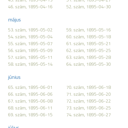
46. szám, 1895-04-16
52. szám, 1895-04-30
május
53. szám, 1895-05-02
59. szám, 1895-05-16
54. szám, 1895-05-04
60. szám, 1895-05-18
55. szám, 1895-05-07
61. szám, 1895-05-21
56. szám, 1895-05-09
62. szám, 1895-05-25
57. szám, 1895-05-11
63. szám, 1895-05-28
58. szám, 1895-05-14
64. szám, 1895-05-30
június
65. szám, 1895-06-01
70. szám, 1895-06-18
66. szám, 1895-06-06
71. szám, 1895-06-20
67. szám, 1895-06-08
72. szám, 1895-06-22
68. szám, 1895-06-11
73. szám, 1895-06-25
69. szám, 1895-06-15
74. szám, 1895-06-27
július