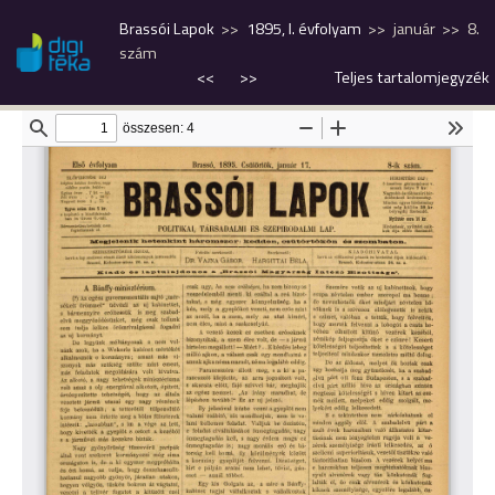
Brassói Lapok
1895, I. évfolyam
január
8.
szám
<<
>>
Teljes tartalomjegyzék