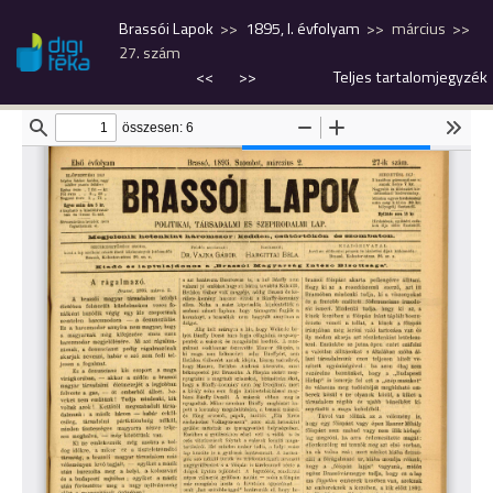
Brassói Lapok
1895, I. évfolyam
március
27. szám
<<
>>
Teljes tartalomjegyzék