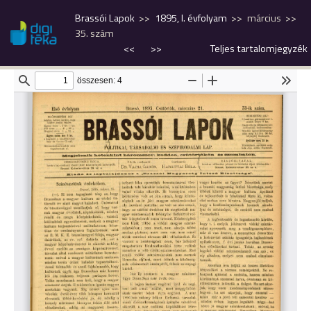
Brassói Lapok
1895, I. évfolyam
március
35. szám
<<
>>
Teljes tartalomjegyzék