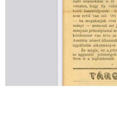
Rólunk
Kapcsolat
Felhasználási feltételek
Köszönetnyilvánítá