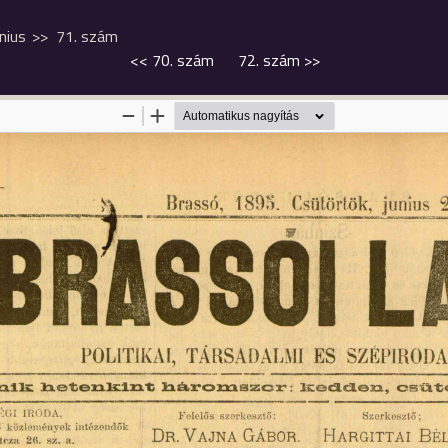
únius
71. szám
<<
70. szám
72. szám
>>