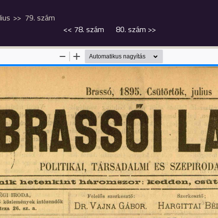
lius
79. szám
<<
78. szám
80. szám
>>