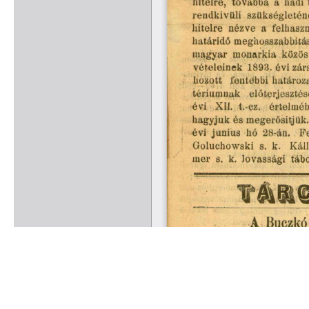
Rólunk
Kapcsolat
Felhasználási feltételek
Köszönetnyilvánítá