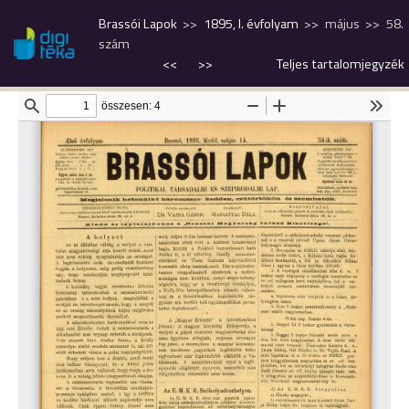
Brassói Lapok
1895, I. évfolyam
május
58.
szám
<<
>>
Teljes tartalomjegyzék