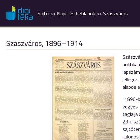
Sajtó
Napi- és hetilapok
Szászváros
Szászváros, 1896–1914
Szászv
politika
lapszám
jellegre
alapos e
"1896-b
vegyes t
taglalja
23-i sz
sajtóte
különös