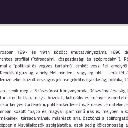
árosban 1897 és 1914 között (mutatványszáma 1896 dece
mentes profillal ("társadalmi, közgazdasági és szépirodalmi"). R
mal a "politikai és vegyes tartalmú" cimkét veszi fel, amelyrő
. Rendkívül gazdag, a helyi élet minden - vagy legtöbb - területét
lemzéseket közölt országos jelenségekről is (gazdaság, politika, 
an jelenik meg a Szászvárosi Könyvnyomda Részvénytársaság 
artalmú hetilap, mely a közéleti, kulturális események ismerteté
 a kor kényes történelmi, politikai kérdéseit is. Érdekes témafelveté
ámban közölt “Sajtó és magyar ipar” című írás is, melyben a s
rmékeinek, társadalmának, másrészt arra ösztönzi a tollforgatók
képpen a kisvállalkozók szolgálatába, azok pedig kölcsönösség al