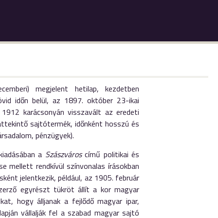
mberi) megjelent hetilap, kezdetben
övid időn belül, az 1897. október 23-ikai
l 1912 karácsonyán visszavált az eredeti
 áttekintő sajtótermék, időnként hosszú és
társadalom, pénzügyek).
kiadásában a
Szászváros
című politikai és
se mellett rendkívül színvonalas írásokban
sként jelentkezik, például, az 1905. február
zerző egyrészt tükröt állít a kor magyar
at, hogy álljanak a fejlődő magyar ipar,
apján vállalják fel a szabad magyar sajtó