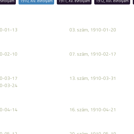
 évfolyam
1910, XIV. évfolyam
1911, XV. évfolyam
1912, XVI. évfolyam
10-01-13
03. szám, 1910-01-20
10-02-10
07. szám, 1910-02-17
10-03-17
13. szám, 1910-03-31
10-03-24
10-04-14
16. szám, 1910-04-21
10-05-12
20. szám, 1910-05-19