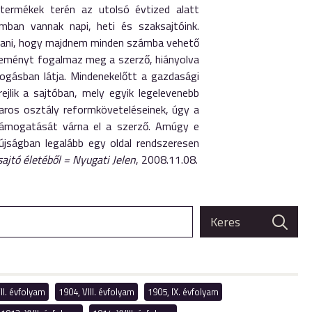
termékek terén az utolsó évtized alatt
ban vannak napi, heti és szaksajtóink.
lítani, hogy majdnem minden számba vehető
véleményt fogalmaz meg a szerző, hiányolva
ogásban látja. Mindenekelőtt a gazdasági
ejlik a sajtóban, mely egyik legelevenebb
paros osztály reformköveteléseinek, úgy a
 támogatását várna el a szerző. Amúgy e
újságban legalább egy oldal rendszeresen
jtó életéből = Nyugati Jelen
, 2008.11.08.
II. évfolyam
1904, VIII. évfolyam
1905, IX. évfolyam