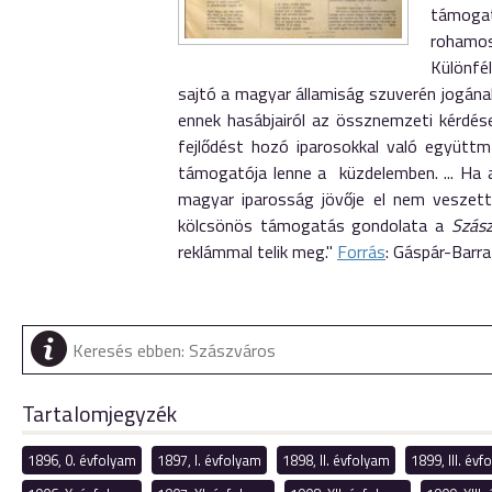
támogat
rohamos
Különfé
sajtó a magyar államiság szuverén jogának
ennek hasábjairól az össznemzeti kérdés
fejlődést hozó iparosokkal való együttmű
támogatója lenne a küzdelemben. ... Ha a
magyar iparosság jövője el nem veszett
kölcsönös támogatás gondolata a
Szás
reklámmal telik meg."
Forrás
: Gáspár-Barr
Tartalomjegyzék
1896, 0. évfolyam
1897, I. évfolyam
1898, II. évfolyam
1899, III. év