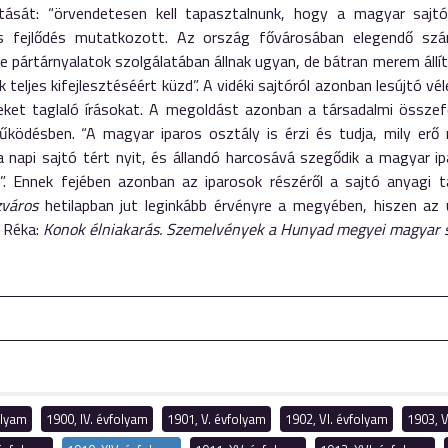
ását: “örvendetesen kell tapasztalnunk, hogy a magyar sajtó
 fejlődés mutatkozott. Az ország fővárosában elegendő szám
le pártárnyalatok szolgálatában állnak ugyan, de bátran merem ál
 teljes kifejlesztéséért küzd”. A vidéki sajtóról azonban lesújtó 
eket taglaló írásokat. A megoldást azonban a társadalmi összef
ködésben. “A magyar iparos osztály is érzi és tudja, mily erő r
 napi sajtó tért nyit, és állandó harcosává szegődik a magyar i
”. Ennek fejében azonban az iparosok részéről a sajtó anyagi
zváros
hetilapban jut leginkább érvényre a megyében, hiszen az 
a Réka:
Konok élniakarás. Szemelvények a Hunyad megyei magyar sa
folyam
1900, IV. évfolyam
1901, V. évfolyam
1902, VI. évfolyam
1903, V