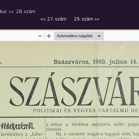
lius
28. szám
<<
27. szám
29. szám
>>