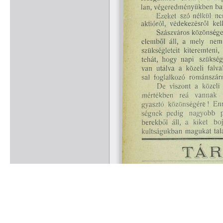
Rólunk
Kapcsolat
Felhasználási feltételek
Köszönetnyilvánítá