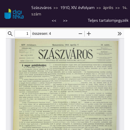
Szászváros
1910, XIV. évfolyam
április
14.
szám
<<
>>
Teljes tartalomjegyzék