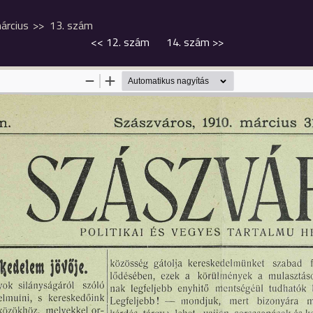
árcius
13. szám
<<
12. szám
14. szám
>>