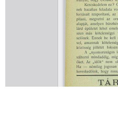
Rólunk
Kapcsolat
Felhasználási feltételek
Köszönetnyilvánítá