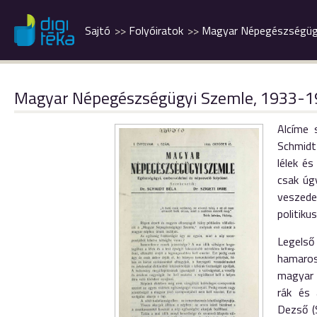
Sajtó
Folyóiratok
Magyar Népegészségüg
Magyar Népegészségügyi Szemle, 1933-
Alcíme 
Schmidt
lélek és
csak úgy
veszede
politiku
Legelső
hamaros
magyar o
rák és 
Dezső (