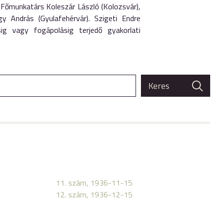
 Főmunkatárs Koleszár László (Kolozsvár),
y András (Gyulafehérvár). Szigeti Endre
ig vagy fogápolásig terjedő gyakorlati
11. szám, 1936-11-15
12. szám, 1936-12-15