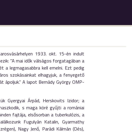
Marosvásárhelyen 1933. okt. 15-én indult
ezik: "A mai idők válságos forgatagában a
ét a legmagasabbra kell emelni. Ezt pedig
káros szokásainkat elhagyjuk, a fenyegető
gát ápoljuk." A lapot Bernády György OMP-
ük Gyergyai Árpád, Herskovits Izidor; a
aszkodik, s maga köré gyűjti a romániai
nden fajtája, elsősorban a tuberkulózis, a
alálkozunk Fugulyán Katalin, Gyarmathy
zrégen), Nagy Jenő, Parádi Kálmán (Dés),