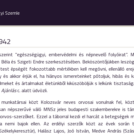
yi Szemle
1942
szerint "egészségügyi, embervédelmi és népnevelő folyóirat". 
 Béla és Szigeti Endre szerkesztésében. Beköszöntőjükben leszög
 test épségét fokozottabb mértékben kell megóvni, ellenálló erej
 és akkor érjük el, ha hiányos ismereteinket pótoljuk, hibás és 
lmeket és ártalmakat életünkből kiküszöböljük s lelkünk tisztasá
s
Ajánlás
c. alatt üdvözli.
 munkatársai közt Kolozsvár neves orvosai vonulnak fel, közt
an népszerűvé váló MNSz jeles budapesti szakemberekre is tám
rvos-szerzőket. Ezzel a táborral kezdi el harcát a betegségek mi
a nemi bajok ellen. Az erdélyi szerzők közt az évek során t
Székelykeresztúr), Halász Lajos, Joó István, Medve András (Szás