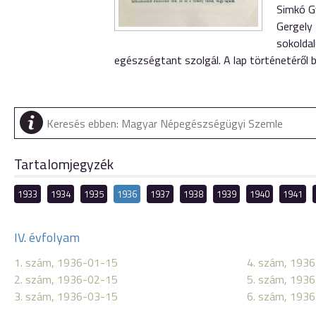
Simkó G
Gergely
sokolda
egészségtant szolgál. A lap történetéről
Tartalomjegyzék
1933
1934
1935
1936
1937
1938
1939
1940
1941
IV. évfolyam
1. szám, 1936-01-15
4. szám, 193
2. szám, 1936-02-15
5. szám, 193
3. szám, 1936-03-15
6. szám, 193