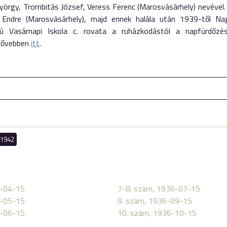
yörgy, Trombitás József, Veress Ferenc (Marosvásárhely) nevével.
 Endre (Marosvásárhely), majd ennek halála után 1939-től Nag
lú Vasárnapi Iskola c. rovata a ruházkodástól a napfürdőzés
 bővebben
itt
.
1942
6-04-15
7-8. szám, 1936-07-15
6-05-15
9. szám, 1936-09-15
6-06-15
10. szám, 1936-10-15