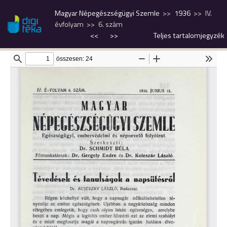
Magyar Népegészségügyi Szemle
1936
IV.
évfolyam
6. szám
<<
>>
Teljes tartalomjegyzék