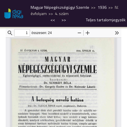
Magyar Népegészségügyi Szemle
1936
IV.
évfolyam
4. szám
<<
>>
Teljes tartalomjegyzék