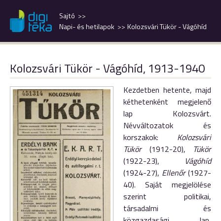
Sajtó
Napi- és hetilapok
Kolozsvári Tükör - Vágóhíd
Kolozsvári Tükör - Vágóhíd, 1913-1940
Kezdetben hetente, majd
kéthetenként megjelenő
lap Kolozsvárt.
Névváltozatok és
korszakok:
Kolozsvári
Tükör
(1912-20),
Tükör
(1922-23),
Vágóhíd
(1924-27),
Ellenőr
(1927-
40). Saját megjelölése
szerint politikai,
társadalmi és
közgazdasági lap,