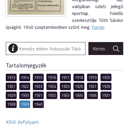
valójában üzleti jellegű
riportlap. Felelős
szerkesztője Tóth Sándor
újságíró. 1940 szeptemberében szűnt meg.
Forrás
.
Tartalomjegyzék
1913
1914
1915
1916
1917
1918
1919
1920
1921
1922
1923
1924
1925
1926
1927
1928
1929
1930
1931
1932
1933
1935
1936
1937
1938
1939
1940
XXVI. évfolyam