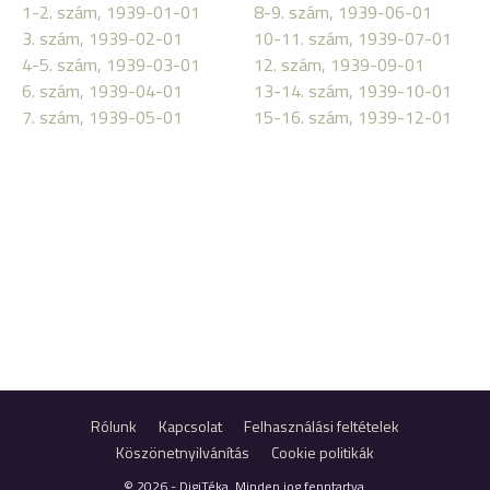
1-2. szám, 1939-01-01
8-9. szám, 1939-06-01
3. szám, 1939-02-01
10-11. szám, 1939-07-01
4-5. szám, 1939-03-01
12. szám, 1939-09-01
6. szám, 1939-04-01
13-14. szám, 1939-10-01
7. szám, 1939-05-01
15-16. szám, 1939-12-01
Rólunk
Kapcsolat
Felhasználási feltételek
Köszönetnyilvánítás
Cookie politikák
© 2026 - DigiTéka. Minden jog fenntartva.