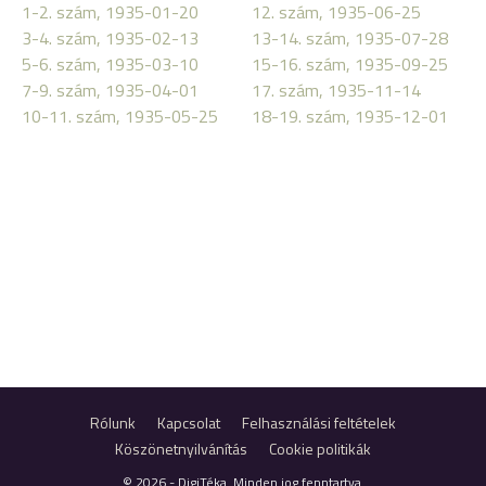
1-2. szám, 1935-01-20
12. szám, 1935-06-25
3-4. szám, 1935-02-13
13-14. szám, 1935-07-28
5-6. szám, 1935-03-10
15-16. szám, 1935-09-25
7-9. szám, 1935-04-01
17. szám, 1935-11-14
10-11. szám, 1935-05-25
18-19. szám, 1935-12-01
Rólunk
Kapcsolat
Felhasználási feltételek
Köszönetnyilvánítás
Cookie politikák
© 2026 - DigiTéka. Minden jog fenntartva.