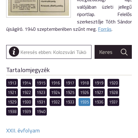
valójában üzleti jellegű
riportlap. Felelős
szerkesztője Tóth Sándor
újságíró. 1940 szeptemberében szűnt meg.
Forrás
.
Tartalomjegyzék
1913
1914
1915
1916
1917
1918
1919
1920
1921
1922
1923
1924
1925
1926
1927
1928
1929
1930
1931
1932
1933
1935
1936
1937
1938
1939
1940
XXII. évfolyam