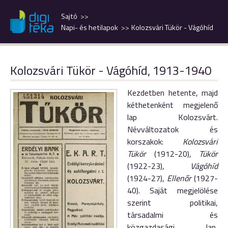
Sajtó
Napi- és hetilapok
Kolozsvári Tükör - Vágóhíd
Kolozsvári Tükör - Vágóhíd, 1913-1940
Kezdetben hetente, majd
kéthetenként megjelenő
lap Kolozsvárt.
Névváltozatok és
korszakok:
Kolozsvári
Tükör
(1912-20),
Tükör
(1922-23),
Vágóhíd
(1924-27),
Ellenőr
(1927-
40). Saját megjelölése
szerint politikai,
társadalmi és
közgazdasági lap,