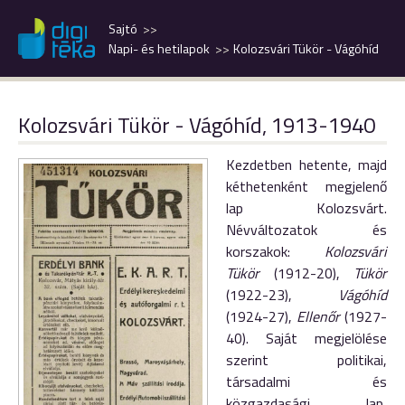
Sajtó
Napi- és hetilapok
Kolozsvári Tükör - Vágóhíd
Kolozsvári Tükör - Vágóhíd, 1913-1940
Kezdetben hetente, majd
kéthetenként megjelenő
lap Kolozsvárt.
Névváltozatok és
korszakok:
Kolozsvári
Tükör
(1912-20),
Tükör
(1922-23),
Vágóhíd
(1924-27),
Ellenőr
(1927-
40). Saját megjelölése
szerint politikai,
társadalmi és
közgazdasági lap,