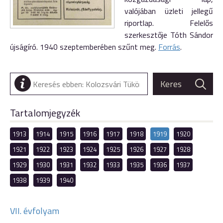
valójában üzleti jellegű
riportlap. Felelős
szerkesztője Tóth Sándor
újságíró. 1940 szeptemberében szűnt meg.
Forrás
.
Tartalomjegyzék
1913
1914
1915
1916
1917
1918
1919
1920
1921
1922
1923
1924
1925
1926
1927
1928
1929
1930
1931
1932
1933
1935
1936
1937
1938
1939
1940
VII. évfolyam