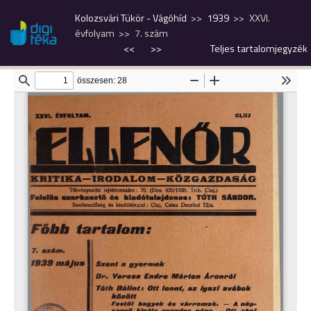
Kolozsvári Tükör - Vágóhíd
1939
XXVI.
évfolyam
7. szám
<<
>>
Teljes tartalomjegyzék