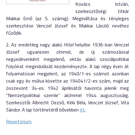
Kovács István,
szerkesztőségi titkár
Makkai Ernő (az 5. számig). Megindítása és tényleges
szerkesztése Venczel József és Makkai László nevéhez
fűződik.
2. Az eredetileg nagy alakú
Hitel
helyébe 1936-ban Venczel
József ugyanezen címmel, de új számozással
negyedévenként megjelenő, oktáv alakú szociálpolitikai
folyóirat megindulását kezdeményezte. A lap négy éven át
folyamatosan megjelent, az 1940/1-es számot azonban
csak egy év múlva követte az 194041/2-es szám, majd az
összevont 34-es. 1942 áprilisától havonta jelenik meg
"Nemzetpolitikai szemle" alcímmel 1944 augusztusáig.
Szerkesztői: Albrecht Dezső, Kéki Béla, Venczel József, Vita
Sándor. A lap történetéről bővebben
itt
.
Repertórium
.