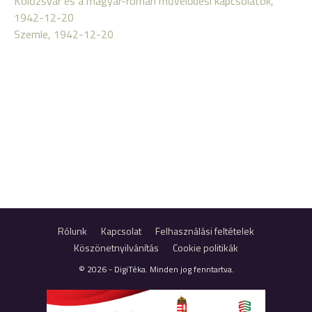
Kolozsvár és a magyar-román művelődési kapcsolatok,
1942-12-20
Szemle, 1942-12-20
Rólunk
Kapcsolat
Felhasználási feltételek
Köszönetnyilvánítás
Cookie politikák
© 2026 - DigiTéka. Minden jog fenntartva.