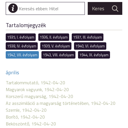
Tartalomjegyzék
1935, I. évfolyam
1936, II. évfolyam
1937, III. évfolyam
1938, IV. évfolyam
1939, V. évfolyam
1940, VI. évfolyam
1942, VII. évfolyam
1943, VIII. évfolyam
1944, IX. évfolyam
április
Tartalommutató, 1942-04-20
Magyarok vagyunk, 1942-04-20
Korszerű magyarság, 1942-04-20
Az asszimiláció a magyarság történetében, 1942-04-20
Szemle, 1942-04-20
Borító, 1942-04-20
Beköszöntő, 1942-04-20