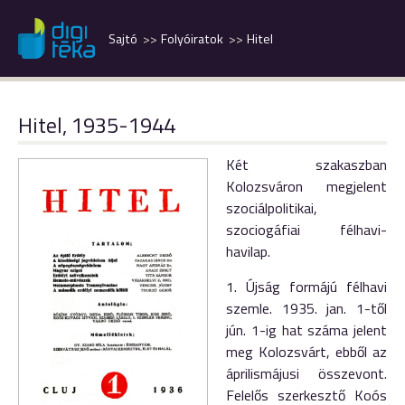
Sajtó
Folyóiratok
Hitel
Hitel, 1935-1944
Két szakaszban
Kolozsváron megjelent
szociálpolitikai,
szociogáfiai félhavi-
havilap.
1. Újság formájú félhavi
szemle. 1935. jan. 1-től
jún. 1-ig hat száma jelent
meg Kolozsvárt, ebből az
áprilismájusi összevont.
Felelős szerkesztő Koós