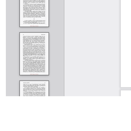
Rólunk
Kapcsolat
Felhasználási feltételek
Köszönetnyilvánítá