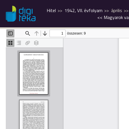
Hitel
1942, VII. évfolyam
április
<<
Magyarok va