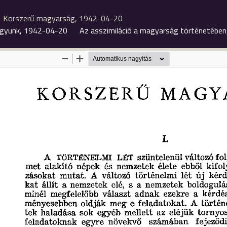
Korszerű magyarság, 1942-04-20
gyunk, 1942-04-20
Az asszimiláció a magyarság történetébe