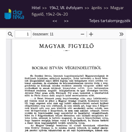
Hitel
1942, VII. évfolyam
április
Magyar
figyelő, 1942-04-20
<<
>>
Teljes tartalomjegyzék