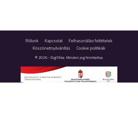
Rólunk
Kapcsolat
Felhasználási feltételek
Köszönetnyilvánítás
Cookie politikák
© 2026 - DigiTéka. Minden jog fenntartva.