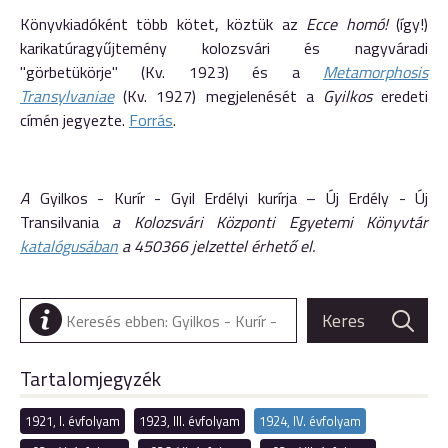
Könyvkiadóként több kötet, köztük az
Ecce homó!
(így!)
karikatúragyűjtemény kolozsvári és nagyváradi
"görbetükörje" (Kv. 1923) és a
Metamorphosis
Transylvaniae
(Kv. 1927) megjelenését a
Gyilkos
eredeti
címén jegyezte.
Forrás
.
A
Gyilkos - Kurír - Gyil Erdélyi kurírja – Új Erdély - Új
Transilvania
a Kolozsvári Központi Egyetemi Könyvtár
katalógusában
a 450366 jelzettel érhető el.
Tartalomjegyzék
1921, I. évfolyam
1923, III. évfolyam
1924, IV. évfolyam