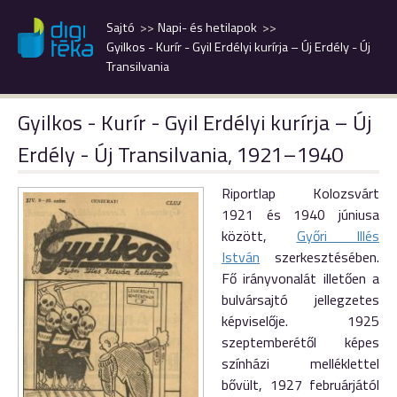
Sajtó
Napi- és hetilapok
Gyilkos - Kurír - Gyil Erdélyi kurírja – Új Erdély - Új
Transilvania
Gyilkos - Kurír - Gyil Erdélyi kurírja – Új
Erdély - Új Transilvania, 1921–1940
Riportlap Kolozsvárt
1921 és 1940 júniusa
között,
Győri Illés
István
szerkesztésében.
Fő irányvonalát illetően a
bulvársajtó jellegzetes
képviselője. 1925
szeptemberétől képes
színházi melléklettel
bővült, 1927 februárjától