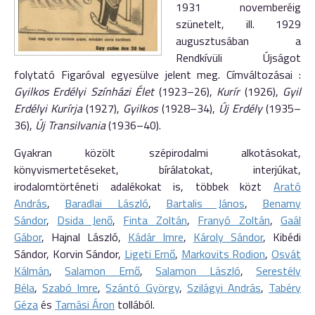
1931 novemberéig
szünetelt, ill. 1929
augusztusában a
Rendkívüli Újságot
folytató Figaróval egyesülve jelent meg. Címváltozásai :
Gyilkos Erdélyi Színházi Élet
(1923–26),
Kurír
(1926),
Gyil
Erdélyi Kurírja
(1927),
Gyilkos
(1928–34),
Új Erdély
(1935–
36),
Új Transilvania
(1936–40).
Gyakran közölt szépirodalmi alkotásokat,
könyvismertetéseket, bírálatokat, interjúkat,
irodalomtörténeti adalékokat is, többek közt
Arató
András
,
Baradlai László
,
Bartalis János
,
Benamy
Sándor
,
Dsida Jenő
,
Finta Zoltán
,
Franyó Zoltán
,
Gaál
Gábor
, Hajnal László,
Kádár Imre
,
Károly Sándor
, Kibédi
Sándor, Korvin Sándor,
Ligeti Ernő
,
Markovits Rodion
,
Osvát
Kálmán
,
Salamon Ernő
,
Salamon László
,
Serestély
Béla
,
Szabó Imre
,
Szántó György
,
Szilágyi András
,
Tabéry
Géza
és
Tamási Áron
tollából.