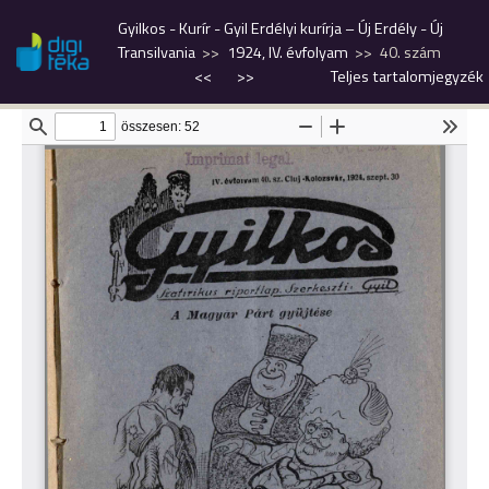
Gyilkos - Kurír - Gyil Erdélyi kurírja – Új Erdély - Új
Transilvania
1924, IV. évfolyam
40. szám
<<
>>
Teljes tartalomjegyzék