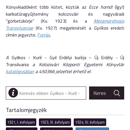
Könyvkiadóként több kötet, köztük az
Ecce homó!
(így!)
karikatúragyűjtemény kolozsvári és nagyváradi
"görbetükörje" (Kv. 1923) és a
Metamorphosis
Transylvaniae
(Kv. 1927) megjelenését a
Gyilkos
eredeti
címén jegyezte.
Forrás
.
A
Gyilkos - Kurír - Gyil Erdélyi kurírja – Új Erdély - Új
Transilvania
a Kolozsvári Központi Egyetemi Könyvtár
katalógusában
a 450366 jelzettel érhető el.
Tartalomjegyzék
1921, I. évfolyam
1923, III. évfolyam
1924, IV. évfolyam