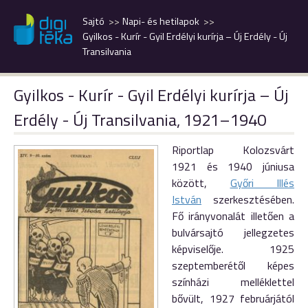
Sajtó
Napi- és hetilapok
Gyilkos - Kurír - Gyil Erdélyi kurírja – Új Erdély - Új
Transilvania
Gyilkos - Kurír - Gyil Erdélyi kurírja – Új
Erdély - Új Transilvania, 1921–1940
Riportlap Kolozsvárt
1921 és 1940 júniusa
között,
Győri Illés
István
szerkesztésében.
Fő irányvonalát illetően a
bulvársajtó jellegzetes
képviselője. 1925
szeptemberétől képes
színházi melléklettel
bővült, 1927 februárjától