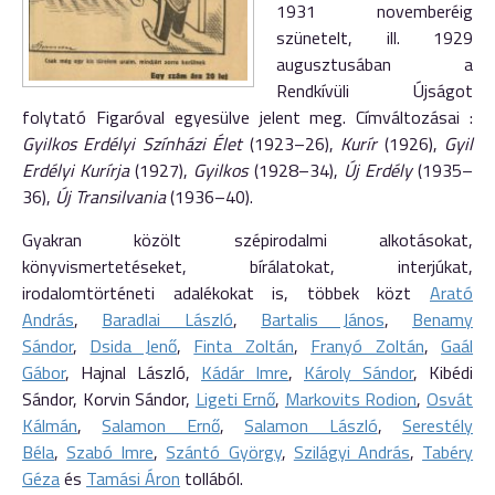
1931 novemberéig
szünetelt, ill. 1929
augusztusában a
Rendkívüli Újságot
folytató Figaróval egyesülve jelent meg. Címváltozásai :
Gyilkos Erdélyi Színházi Élet
(1923–26),
Kurír
(1926),
Gyil
Erdélyi Kurírja
(1927),
Gyilkos
(1928–34),
Új Erdély
(1935–
36),
Új Transilvania
(1936–40).
Gyakran közölt szépirodalmi alkotásokat,
könyvismertetéseket, bírálatokat, interjúkat,
irodalomtörténeti adalékokat is, többek közt
Arató
András
,
Baradlai László
,
Bartalis János
,
Benamy
Sándor
,
Dsida Jenő
,
Finta Zoltán
,
Franyó Zoltán
,
Gaál
Gábor
, Hajnal László,
Kádár Imre
,
Károly Sándor
, Kibédi
Sándor, Korvin Sándor,
Ligeti Ernő
,
Markovits Rodion
,
Osvát
Kálmán
,
Salamon Ernő
,
Salamon László
,
Serestély
Béla
,
Szabó Imre
,
Szántó György
,
Szilágyi András
,
Tabéry
Géza
és
Tamási Áron
tollából.