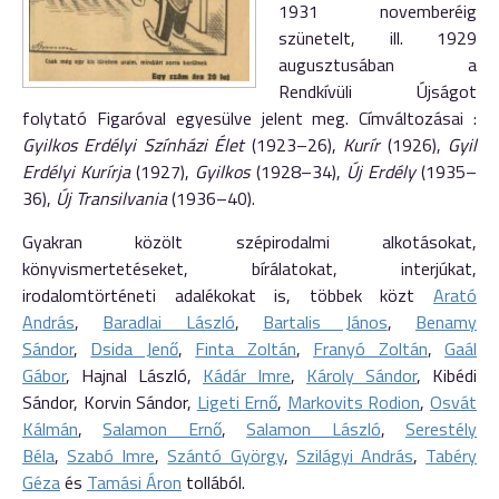
1931 novemberéig
szünetelt, ill. 1929
augusztusában a
Rendkívüli Újságot
folytató Figaróval egyesülve jelent meg. Címváltozásai :
Gyilkos Erdélyi Színházi Élet
(1923–26),
Kurír
(1926),
Gyil
Erdélyi Kurírja
(1927),
Gyilkos
(1928–34),
Új Erdély
(1935–
36),
Új Transilvania
(1936–40).
Gyakran közölt szépirodalmi alkotásokat,
könyvismertetéseket, bírálatokat, interjúkat,
irodalomtörténeti adalékokat is, többek közt
Arató
András
,
Baradlai László
,
Bartalis János
,
Benamy
Sándor
,
Dsida Jenő
,
Finta Zoltán
,
Franyó Zoltán
,
Gaál
Gábor
, Hajnal László,
Kádár Imre
,
Károly Sándor
, Kibédi
Sándor, Korvin Sándor,
Ligeti Ernő
,
Markovits Rodion
,
Osvát
Kálmán
,
Salamon Ernő
,
Salamon László
,
Serestély
Béla
,
Szabó Imre
,
Szántó György
,
Szilágyi András
,
Tabéry
Géza
és
Tamási Áron
tollából.