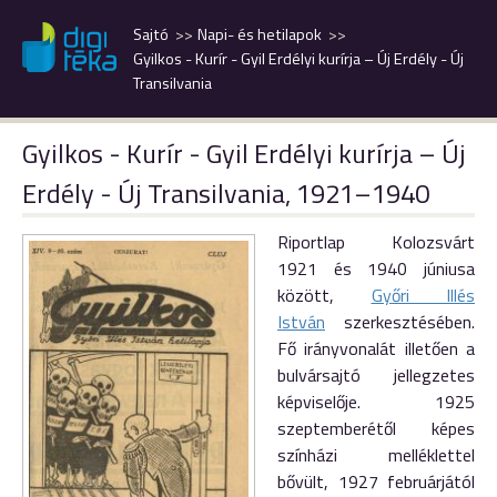
Sajtó
Napi- és hetilapok
Gyilkos - Kurír - Gyil Erdélyi kurírja – Új Erdély - Új
Transilvania
Gyilkos - Kurír - Gyil Erdélyi kurírja – Új
Erdély - Új Transilvania, 1921–1940
Riportlap Kolozsvárt
1921 és 1940 júniusa
között,
Győri Illés
István
szerkesztésében.
Fő irányvonalát illetően a
bulvársajtó jellegzetes
képviselője. 1925
szeptemberétől képes
színházi melléklettel
bővült, 1927 februárjától