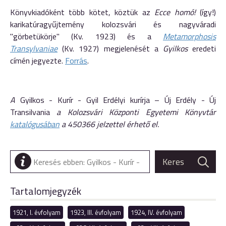
Könyvkiadóként több kötet, köztük az
Ecce homó!
(így!)
karikatúragyűjtemény kolozsvári és nagyváradi
"görbetükörje" (Kv. 1923) és a
Metamorphosis
Transylvaniae
(Kv. 1927) megjelenését a
Gyilkos
eredeti
címén jegyezte.
Forrás
.
A
Gyilkos - Kurír - Gyil Erdélyi kurírja – Új Erdély - Új
Transilvania
a Kolozsvári Központi Egyetemi Könyvtár
katalógusában
a 450366 jelzettel érhető el.
Tartalomjegyzék
1921, I. évfolyam
1923, III. évfolyam
1924, IV. évfolyam