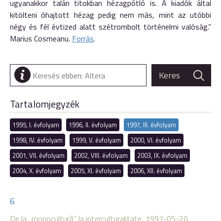
ugyanakkor talán titokban hézagpótló is. A kiadók által
kitölteni óhajtott hézag pedig nem más, mint az utóbbi
négy és fél évtized alatt szétrombolt történelmi valóság.”
Marius Cosmeanu.
Forrás
.
Tartalomjegyzék
1995, I. évfolyam
1996, II. évfolyam
1997, III. évfolyam
1998, IV. évfolyam
1999, V. évfolyam
2000, VI. évfolyam
2001, VII. évfolyam
2002, VIII. évfolyam
2003, IX. évfolyam
2004, X. évfolyam
2005, XI. évfolyam
2006, XII. évfolyam
6
De la „monocultură” la interculturalitate, 1997-05-20