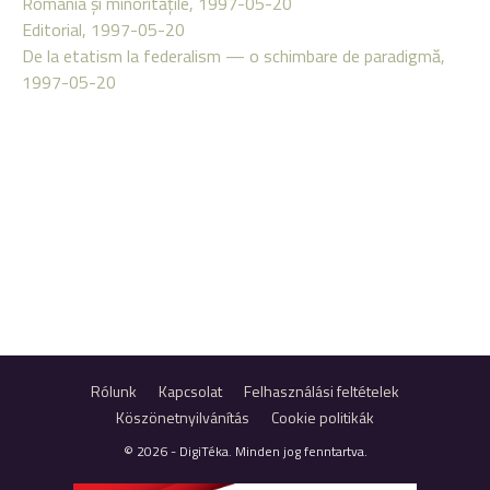
România şi minorităţile, 1997-05-20
Editorial, 1997-05-20
De la etatism la federalism — o schimbare de paradigmă,
1997-05-20
Rólunk
Kapcsolat
Felhasználási feltételek
Köszönetnyilvánítás
Cookie politikák
© 2026 - DigiTéka. Minden jog fenntartva.