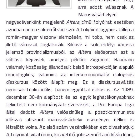
arra adott válasznak. A
Marosvásárhelyen
negyedévenként megjelenő
Altera
című folyóirat esetében
azonban nem csak erről van szó. A folyóirat ugyanis túllép a
román-magyar viszony elemzésén, mi több, nem csak az
illető várossal foglalkozik. Kilépve a sok erdélyi városra
jellemző provincializmusból, az
Altera
elsősorban azt a
váltást képviseli, amelyet például Zygmunt Baumann
valamely közösség állandósult belső introspekcióján alapuló
monologikus, valamint az interkommunikatív dialogikus
díszkurzus között állapít meg. Ez a diszkurzusváltás
nemcsak funkcionális, hanem egyúttal etikus is. Az 1989.
december 30-án alapított és az egyik leghatékonyabbnak
tekintett nem kormányzati szervezet, a Pro Europa Liga
által kiadott
Altera
valószínűleg a posztkommunista
időszak abszurd marosvásárhelyi eseményei nélkül is
létrejött volna. Az első szám vezércikkében ezt olvashatjuk:
A folyóirat vitafórum, közvetítő, jóhiszemű tanú kíván lenni,