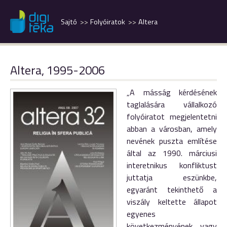
Sajtó
Folyóiratok
Altera
Altera, 1995-2006
„A másság kérdésének
taglalására vállalkozó
folyóiratot megjelentetni
abban a városban, amely
nevének puszta említése
által az 1990. márciusi
interetnikus konfliktust
juttatja eszünkbe,
egyaránt tekinthető a
viszály keltette állapot
egyenes
következményének vagy