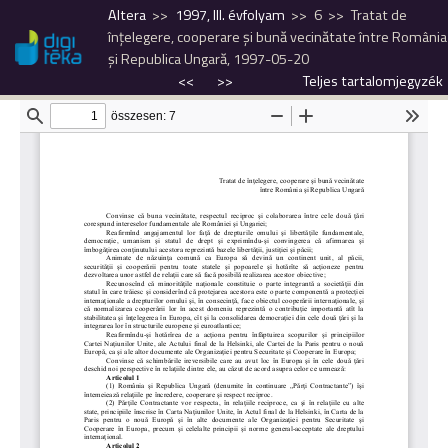
Altera
1997, III. évfolyam
6
Tratat de
înţelegere, cooperare şi bună vecinătate între România
şi Republica Ungară, 1997-05-20
<<
>>
Teljes tartalomjegyzék