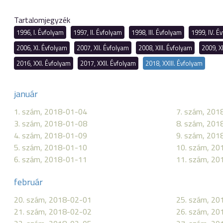
Tartalomjegyzék
1996, I. Évfolyam
1997, II. Évfolyam
1998, III. Évfolyam
1999, IV. É
2006, XI. Évfolyam
2007, XII. Évfolyam
2008, XIII. Évfolyam
2009, X
2016, XXI. Évfolyam
2017, XXII. Évfolyam
2018, XXIII. Évfolyam
január
1. szám, 2018-01-04
7. szám, 201
3. szám, 2018-01-08
8. szám, 201
4. szám, 2018-01-09
9. szám, 201
5. szám, 2018-01-10
10. szám, 20
6. szám, 2018-01-11
11. szám, 20
február
20. szám, 2018-02-01
25. szám, 20
21. szám, 2018-02-02
26. szám, 20