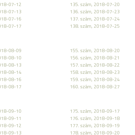
2018-07-12
135. szám, 2018-07-20
2018-07-13
136. szám, 2018-07-23
2018-07-16
137. szám, 2018-07-24
2018-07-17
138. szám, 2018-07-25
2018-08-09
155. szám, 2018-08-20
2018-08-10
156. szám, 2018-08-21
2018-08-13
157. szám, 2018-08-22
2018-08-14
158. szám, 2018-08-23
2018-08-16
159. szám, 2018-08-24
2018-08-17
160. szám, 2018-08-27
2018-09-10
175. szám, 2018-09-17
2018-09-11
176. szám, 2018-09-18
2018-09-12
177. szám, 2018-09-19
2018-09-13
178. szám, 2018-09-20