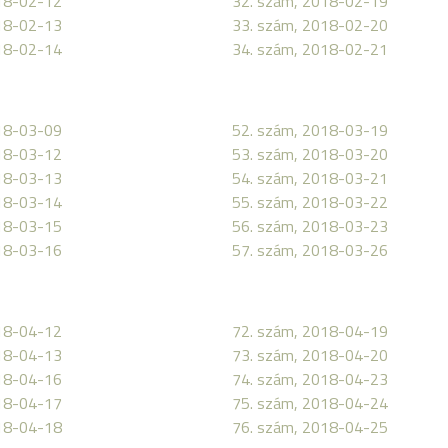
18-02-12
32. szám, 2018-02-19
18-02-13
33. szám, 2018-02-20
18-02-14
34. szám, 2018-02-21
18-03-09
52. szám, 2018-03-19
18-03-12
53. szám, 2018-03-20
18-03-13
54. szám, 2018-03-21
18-03-14
55. szám, 2018-03-22
18-03-15
56. szám, 2018-03-23
18-03-16
57. szám, 2018-03-26
18-04-12
72. szám, 2018-04-19
18-04-13
73. szám, 2018-04-20
18-04-16
74. szám, 2018-04-23
18-04-17
75. szám, 2018-04-24
18-04-18
76. szám, 2018-04-25