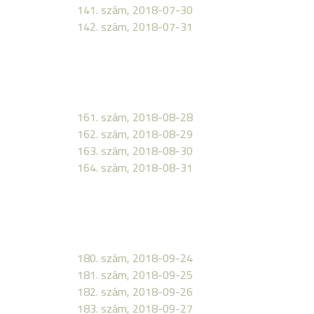
141. szám, 2018-07-30
142. szám, 2018-07-31
161. szám, 2018-08-28
162. szám, 2018-08-29
163. szám, 2018-08-30
164. szám, 2018-08-31
180. szám, 2018-09-24
181. szám, 2018-09-25
182. szám, 2018-09-26
183. szám, 2018-09-27