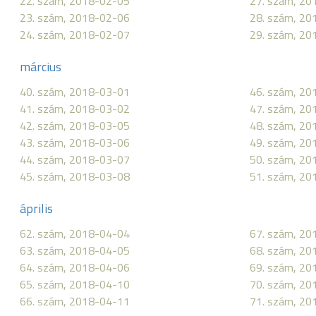
22. szám, 2018-02-05
27. szám, 20
23. szám, 2018-02-06
28. szám, 20
24. szám, 2018-02-07
29. szám, 20
március
40. szám, 2018-03-01
46. szám, 20
41. szám, 2018-03-02
47. szám, 20
42. szám, 2018-03-05
48. szám, 20
43. szám, 2018-03-06
49. szám, 20
44. szám, 2018-03-07
50. szám, 20
45. szám, 2018-03-08
51. szám, 20
április
62. szám, 2018-04-04
67. szám, 20
63. szám, 2018-04-05
68. szám, 20
64. szám, 2018-04-06
69. szám, 20
65. szám, 2018-04-10
70. szám, 20
66. szám, 2018-04-11
71. szám, 20