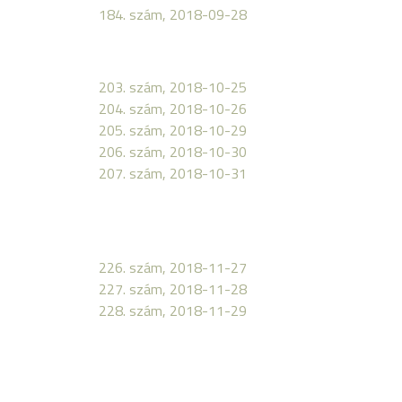
184. szám, 2018-09-28
203. szám, 2018-10-25
204. szám, 2018-10-26
205. szám, 2018-10-29
206. szám, 2018-10-30
207. szám, 2018-10-31
226. szám, 2018-11-27
227. szám, 2018-11-28
228. szám, 2018-11-29