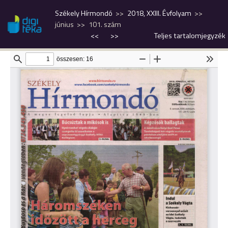
Székely Hírmondó
2018, XXIII. Évfolyam
június
101. szám
<<
>>
Teljes tartalomjegyzék