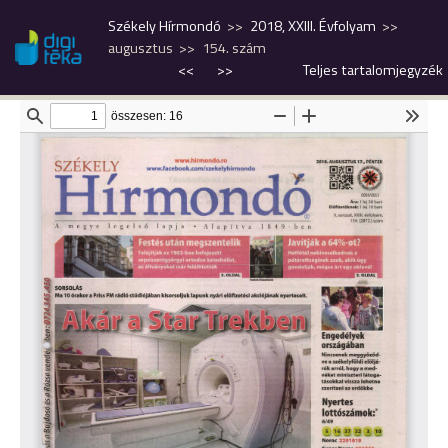
Székely Hírmondó
2018, XXIII. Évfolyam
augusztus
154. szám
<<
>>
Teljes tartalomjegyzék