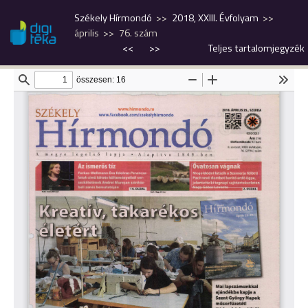
Székely Hírmondó
2018, XXIII. Évfolyam
április
76. szám
<<
>>
Teljes tartalomjegyzék