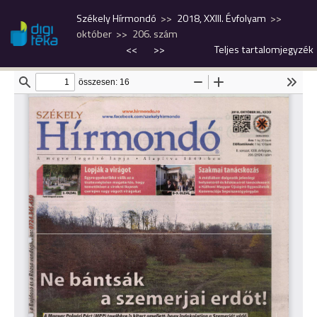
Székely Hírmondó
2018, XXIII. Évfolyam
október
206. szám
<<
>>
Teljes tartalomjegyzék