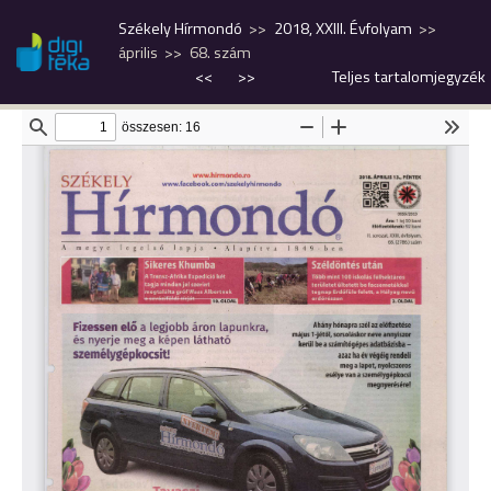
Székely Hírmondó
2018, XXIII. Évfolyam
április
68. szám
<<
>>
Teljes tartalomjegyzék