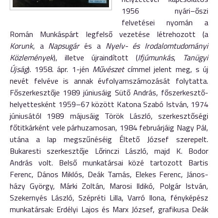
1956 nyári–őszi
felvetései nyomán a
Román Munkáspárt legfelső vezetése létrehozott (a
Korunk
, a
Napsugár
és a
Nyelv- és Irodalomtudományi
Közlemények
), illetve újraindított (
Ifjúmunkás
,
Tanügyi
Újság
). 1958. ápr. 1-jén
Művészet
címmel jelent meg, s új
nevét felvéve is annak évfolyamszámozását folytatta.
Főszerkesztője 1989 júniusáig Sütő András, főszerkesztő-
helyettesként 1959–67 között Katona Szabó István, 1974
júniusától 1989 májusáig Török László, szerkesztőségi
főtitkárként vele párhuzamosan, 1984 februárjáig Nagy Pál,
utána a lap megszűnéséig Éltető József szerepelt.
Bukaresti szerkesztője Lőrinczi László, majd K. Bodor
András volt. Belső munkatársai közé tartozott Bartis
Ferenc, Dános Miklós, Deák Tamás, Elekes Ferenc, János­
házy György, Márki Zoltán, Marosi Ildikó, Polgár István,
Szekernyés László, Szépréti Lilla, Varró Ilona, fényképész
munkatársak: Erdélyi Lajos és Marx József, grafikusa Deák