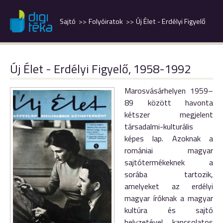
Sajtó
Folyóiratok
Új Élet - Erdélyi Figyelő
Új Élet - Erdélyi Figyelő, 1958-1992
Marosvásárhelyen 1959–
89 között havonta
kétszer megjelent
társadalmi-kulturális
képes lap. Azoknak a
romániai magyar
sajtótermékeknek a
sorába tartozik,
amelyeket az erdélyi
magyar íróknak a magyar
kultúra és sajtó
helyzetével kapcsolatos