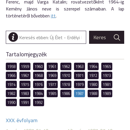
Ferenc, majd Varga Katalin; rovatvezetőként 1964-ig
Kemény János neve is szerepel számaiban. A lap
történetéről bővebben
itt
.
Tartalomjegyzék
1958
1959
1960
1961
1962
1963
1964
1965
1966
1967
1968
1969
1970
1971
1972
1973
1974
1975
1976
1977
1978
1979
1980
1981
1982
1983
1984
1985
1986
1987
1988
1989
1990
1991
1992
XXX. évfolyam