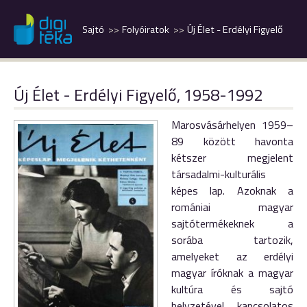
Sajtó
Folyóiratok
Új Élet - Erdélyi Figyelő
Új Élet - Erdélyi Figyelő, 1958-1992
Marosvásárhelyen 1959–
89 között havonta
kétszer megjelent
társadalmi-kulturális
képes lap. Azoknak a
romániai magyar
sajtótermékeknek a
sorába tartozik,
amelyeket az erdélyi
magyar íróknak a magyar
kultúra és sajtó
helyzetével kapcsolatos