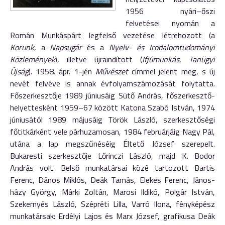
1956 nyári–őszi
felvetései nyomán a
Román Munkáspárt legfelső vezetése létrehozott (a
Korunk
, a
Napsugár
és a
Nyelv- és Irodalomtudományi
Közlemények
), illetve újraindított (
Ifjúmunkás
,
Tanügyi
Újság
). 1958. ápr. 1-jén
Művészet
címmel jelent meg, s új
nevét felvéve is annak évfolyamszámozását folytatta.
Főszerkesztője 1989 júniusáig Sütő András, főszerkesztő-
helyettesként 1959–67 között Katona Szabó István, 1974
júniusától 1989 májusáig Török László, szerkesztőségi
főtitkárként vele párhuzamosan, 1984 februárjáig Nagy Pál,
utána a lap megszűnéséig Éltető József szerepelt.
Bukaresti szerkesztője Lőrinczi László, majd K. Bodor
András volt. Belső munkatársai közé tartozott Bartis
Ferenc, Dános Miklós, Deák Tamás, Elekes Ferenc, János­
házy György, Márki Zoltán, Marosi Ildikó, Polgár István,
Szekernyés László, Szépréti Lilla, Varró Ilona, fényképész
munkatársak: Erdélyi Lajos és Marx József, grafikusa Deák