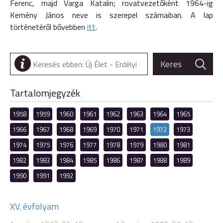
Ferenc, majd Varga Katalin; rovatvezetőként 1964-ig
Kemény János neve is szerepel számaiban. A lap
történetéről bővebben
itt
.
Tartalomjegyzék
1958
1959
1960
1961
1962
1963
1964
1965
1966
1967
1968
1969
1970
1971
1972
1973
1974
1975
1976
1977
1978
1979
1980
1981
1982
1983
1984
1985
1986
1987
1988
1989
1990
1991
1992
XV. évfolyam