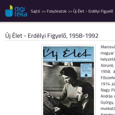
Sajtó
Folyóiratok
Új Élet - Erdélyi Figyelő
Új Élet - Erdélyi Figyelő, 1958-1992
Marosvá
magyar 
helyzet
Korunk
,
1958. á
Főszerk
1974 jú
Nagy Pál
András 
György,
munkatá
Kemény 