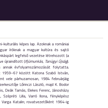
kulturális képes lap. Azoknak a romániai
gyar íróknak a magyar kultúra és sajtó
káspárt legfelső vezetése létrehozott (a
etve újraindított (
Ifjúmunkás
,
Tanügyi Újság
).
s annak évfolyamszámozását folytatta.
ént 1959–67 között Katona Szabó István,
ént vele párhuzamosan, 1984 februárjáig
erkesztője Lőrinczi László, majd K. Bodor
ós, Deák Tamás, Elekes Ferenc, János­házy
 Szépréti Lilla, Varró Ilona, fényképész
d Varga Katalin; rovatvezetőként 1964-ig