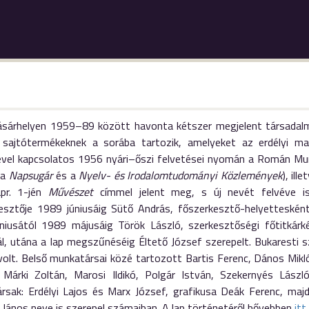
sárhelyen 1959–89 között havonta kétszer megjelent társadalmi-
sajtótermékeknek a sorába tartozik, amelyeket az erdélyi ma
ével kapcsolatos 1956 nyári–őszi felvetései nyomán a Román Mun
 a
Napsugár
és a
Nyelv- és Irodalomtudományi Közlemények
), ill
pr. 1-jén
Művészet
címmel jelent meg, s új nevét felvéve i
esztője 1989 júniusáig Sütő András, főszerkesztő-helyettesk
niusától 1989 májusáig Török László, szerkesztőségi főtitkárk
, utána a lap megszűnéséig Éltető József szerepelt. Bukaresti sz
volt. Belső munkatársai közé tartozott Bartis Ferenc, Dános Mikl
 Márki Zoltán, Marosi Ildikó, Polgár István, Szekernyés László,
rsak: Erdélyi Lajos és Marx József, grafikusa Deák Ferenc, maj
János neve is szerepel számaiban. A lap történetéről bővebben
itt
.