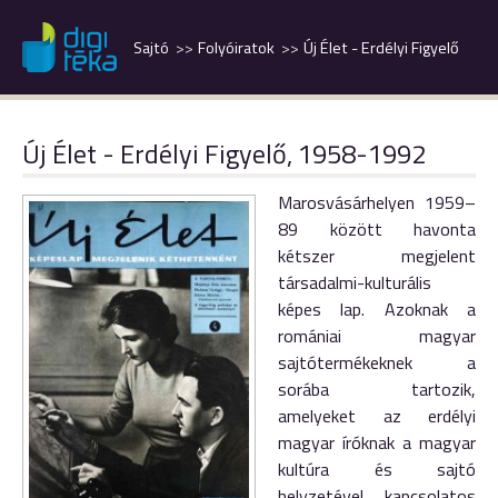
Sajtó
Folyóiratok
Új Élet - Erdélyi Figyelő
Új Élet - Erdélyi Figyelő, 1958-1992
Marosvásárhelyen 1959–
89 között havonta
kétszer megjelent
társadalmi-kulturális
képes lap. Azoknak a
romániai magyar
sajtótermékeknek a
sorába tartozik,
amelyeket az erdélyi
magyar íróknak a magyar
kultúra és sajtó
helyzetével kapcsolatos