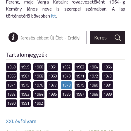
Ferenc, majd Varga Katalin; rovatvezetőként 1964-ig
Kemény János neve is szerepel számaiban. A lap
történetéről bővebben
itt
.
Tartalomjegyzék
1958
1959
1960
1961
1962
1963
1964
1965
1966
1967
1968
1969
1970
1971
1972
1973
1974
1975
1976
1977
1978
1979
1980
1981
1982
1983
1984
1985
1986
1987
1988
1989
1990
1991
1992
XXI. évfolyam