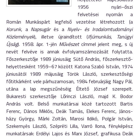
1956 nyári–őszi
felvetései nyomán a
Román Munkáspárt legfelső vezetése létrehozott (a
Korunk
, a
Napsugár
és a
Nyelv- és Irodalomtudományi
Közlemények
), illetve újraindított (
Ifjúmunkás
,
Tanügyi
Újság
). 1958. ápr. 1-jén
Művészet
címmel jelent meg, s új
nevét felvéve is annak évfolyamszámozását folytatta.
Főszerkesztője 1989 júniusáig Sütő András, főszerkesztő-
helyettesként 1959–67 között Katona Szabó István, 1974
júniusától 1989 májusáig Török László, szerkesztőségi
főtitkárként vele párhuzamosan, 1984 februárjáig Nagy Pál,
utána a lap megszűnéséig Éltető József szerepelt.
Bukaresti szerkesztője Lőrinczi László, majd K. Bodor
András volt. Belső munkatársai közé tartozott Bartis
Ferenc, Dános Miklós, Deák Tamás, Elekes Ferenc, János­
házy György, Márki Zoltán, Marosi Ildikó, Polgár István,
Szekernyés László, Szépréti Lilla, Varró Ilona, fényképész
munkatársak: Erdélyi Lajos és Marx József, grafikusa Deák