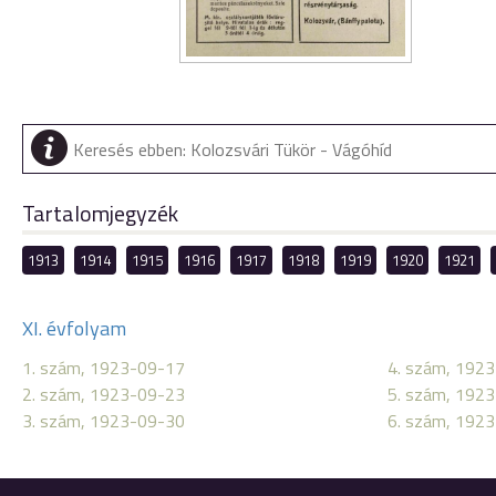
Tartalomjegyzék
1913
1914
1915
1916
1917
1918
1919
1920
1921
XI. évfolyam
1. szám, 1923-09-17
4. szám, 192
2. szám, 1923-09-23
5. szám, 192
3. szám, 1923-09-30
6. szám, 192