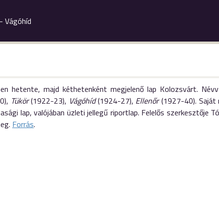
 - Vágóhíd
en hetente, majd kéthetenként megjelenő lap Kolozsvárt. Névv
0),
Tükör
(1922-23),
Vágóhíd
(1924-27),
Ellenőr
(1927-40). Saját m
sági lap, valójában üzleti jellegű riportlap. Felelős szerkesztője
meg.
Forrás
.