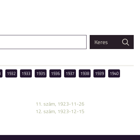
1
1932
1933
1935
1936
1937
1938
1939
1940
11. szám, 1923-11-26
12. szám, 1923-12-15