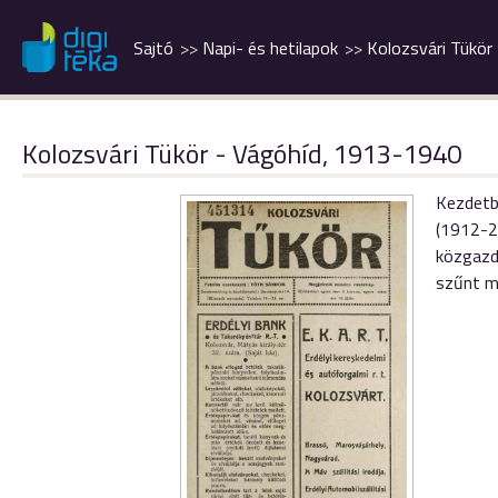
Sajtó
Napi- és hetilapok
Kolozsvári Tükör
Kolozsvári Tükör - Vágóhíd, 1913-1940
Kezdetb
(1912-2
közgazda
szűnt 