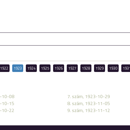
1922
1923
1924
1925
1926
1927
1928
1929
1930
193
3-10-08
7. szám, 1923-10-29
3-10-15
8. szám, 1923-11-05
3-10-22
9. szám, 1923-11-12