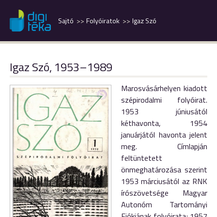
Sajtó
Folyóiratok
Igaz Szó
Igaz Szó, 1953–1989
Marosvásárhelyen kiadott
szépirodalmi folyóirat.
1953 júniusától
kéthavonta, 1954
januárjától havonta jelent
meg. Címlapján
feltüntetett
önmeghatározása szerint
1953 márciusától az RNK
írószövetsége Magyar
Autonóm Tartományi
Fiókjának folyóirata; 1957