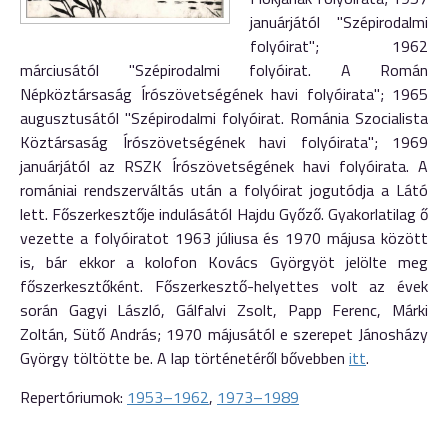
januárjától "Szépirodalmi
folyóirat"; 1962
márciusától "Szépirodalmi folyóirat. A Román
Népköztársaság Írószövetségének havi folyóirata"; 1965
augusztusától "Szépirodalmi folyóirat. Románia Szocialista
Köztársaság Írószövetségének havi folyóirata"; 1969
januárjától az RSZK Írószövetségének havi folyóirata. A
romániai rendszerváltás után a folyóirat jogutódja a Látó
lett. Főszerkesztője indulásától Hajdu Győző. Gyakorlatilag ő
vezette a folyóiratot 1963 júliusa és 1970 májusa között
is, bár ekkor a kolofon Kovács Györgyöt jelölte meg
főszerkesztőként. Főszerkesztő-helyettes volt az évek
során Gagyi László, Gálfalvi Zsolt, Papp Ferenc, Márki
Zoltán, Sütő András; 1970 májusától e szerepet Jánosházy
György töltötte be. A lap történetéről bővebben
itt
.
Repertóriumok:
1953–1962
,
1973–1989