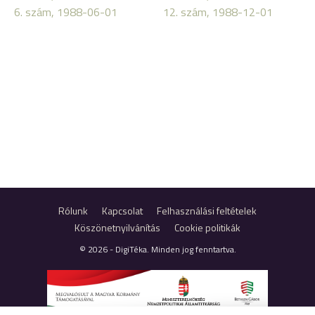
6. szám, 1988-06-01
12. szám, 1988-12-01
Rólunk
Kapcsolat
Felhasználási feltételek
Köszönetnyilvánítás
Cookie politikák
© 2026 - DigiTéka. Minden jog fenntartva.